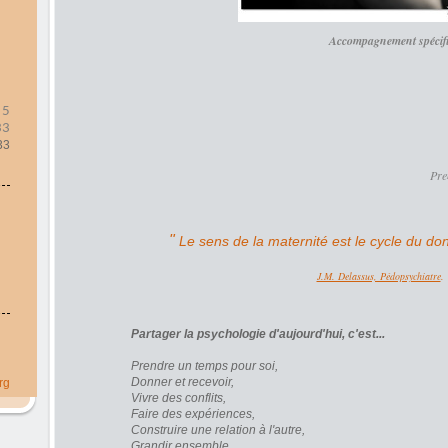
Accompagnement spécifiq
 5
33
33
Prem
"
Le sens de la maternité est le cycle du don
J.M. Delassus, Pédopsychiatre
.
Partager la psychologie d'aujourd'hui, c'est...
Prendre un temps pour soi,
Donner et recevoir,
rg
Vivre des conflits,
Faire des expériences,
Construire une relation à l'autre,
Grandir ensemble,