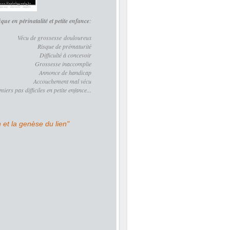
ue en périnatalité et petite enfance
:
Vécu de grossesse douloureux
Risque de prématurité
Difficulté à concevoir
Grossesse inaccomplie
Annonce de handicap
Accouchement mal vécu
iers pas difficiles en petite enfance...
 et la genèse du lien"