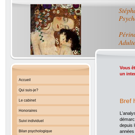
Stép
Psych
Périn
Adult
Vous êt
un inte
Accueil
Qui suis-je?
Bref 
Le cabinet
Honoraires
L'analy
démarch
Suivi individuel
depuis 
années 1
Bilan psychologique