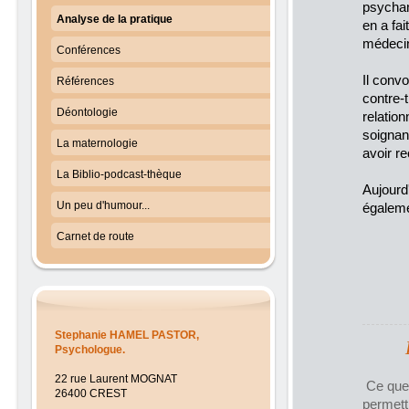
psychan
Analyse de la pratique
en a fai
médeci
Conférences
Il convo
Références
contre-t
Déontologie
relation
soignant
La maternologie
avoir re
La Biblio-podcast-thèque
Aujourd
Un peu d'humour...
égaleme
Carnet de route
Stephanie HAMEL PASTOR
,
Psychologue.
22 rue Laurent MOGNAT
Ce que 
26400 CREST
permett