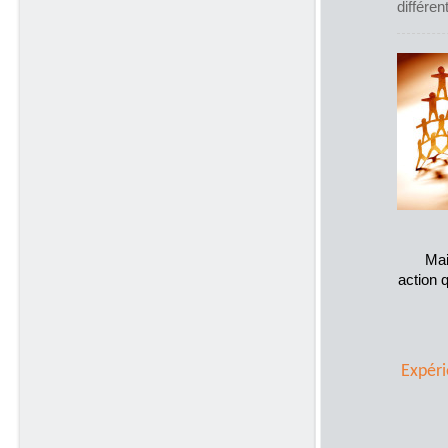
différen
Mai
action 
Expéri