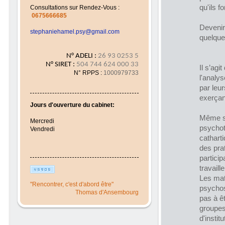
qu'ils fo
Consultations sur Rendez-Vous :
0675666685
Devenir
stephaniehamel.psy@gmail.com
quelque
N° ADELI :
26 93 0253 5
N° SIRET :
504 744 624 000 33
Il s’ag
N° RPPS :
1000979733
l'analy
par leu
exerçan
Jours d'ouverture du cabinet:
Même si
Mercredi
psychot
Vendredi
cathart
des pra
particip
travaill
Les mat
"Rencontrer, c'est d'abord être"
psychose
Thomas d'Ansembourg
pas à ê
groupes
d'instit